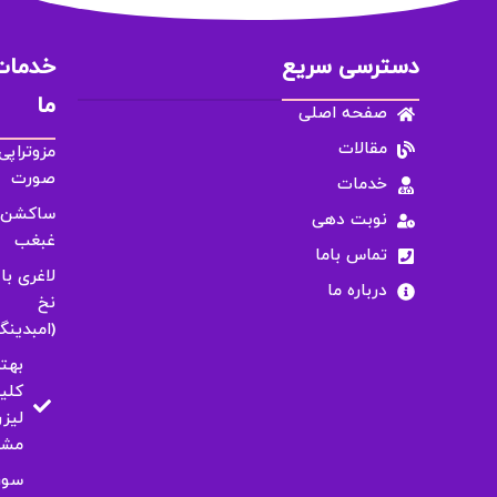
دسترسی سریع
خدمات
ما
صفحه اصلی
مقالات
مزوتراپی
صورت
خدمات
ساکشن
نوبت دهی
غبغب
تماس باما
لاغری با
درباره ما
نخ
(امبدینگ
بهت
کلی
لیزر
مشه
سور