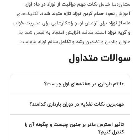
مشاوره‌ها شامل
نکات مهم مراقبت از نوزاد در ماه اول
،
آموزش
نحوه حمام کردن نوزاد تازه متولد شده
، تکنیک‌های
ماساژ نوزاد
برای آرامش او، و راهکارهایی برای مدیریت
خواب
و گریه نوزاد
است. هدف، افزایش اعتماد به نفس شما به
عنوان والدین و تضمین
رشد و تکامل سالم نوزاد
شماست.
سوالات متداول
علائم بارداری در هفته‌های اول چیست؟
علائم اولیه می‌تواند شامل تاخیر در قاعدگی،
مهم‌ترین نکات تغذیه در دوران بارداری کدامند؟
حساسیت سینه‌ها، خستگی غیرعادی و تهوع
صبحگاهی باشد. البته این علائم در افراد مختلف،
تغذیه سالم نقشی حیاتی در رشد جنین دارد. مصرف
متفاوت است. برای تایید قطعی بارداری، انجام
تاثیر استرس مادر بر جنین چیست و چگونه آن را
کافی اسید فولیک، آهن، کلسیم و پروتئین بسیار مهم
کنترل کنیم؟
آزمایش خون ضروری است که می‌توانید برای دریافت
است. دکتر اسداللهی در جلسات مشاوره، یک برنامه