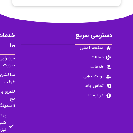
دسترسی سریع
خدمات
ما
صفحه اصلی
مقالات
مزوتراپی
صورت
خدمات
ساکشن
نوبت دهی
غبغب
تماس باما
لاغری با
درباره ما
نخ
(امبدینگ
بهت
کلی
لیزر