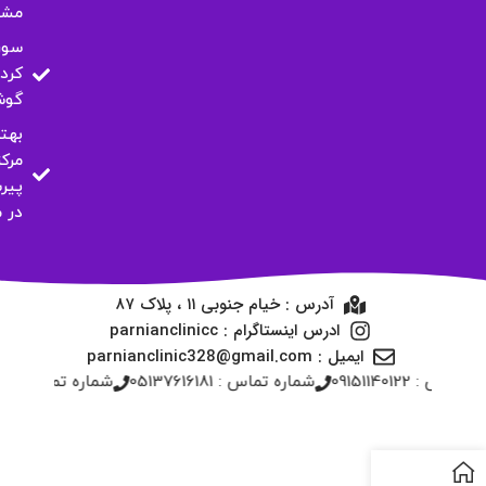
مشه
سور
کرد
گو
بهت
مرکز
پیر
در 
آدرس : خیام جنوبی ۱۱ ، پلاک ۸۷
ادرس اینستاگرام : parnianclinicc
ایمیل : parnianclinic328@gmail.com
ه تماس : 09151140122
شماره تماس : 05137616181
شماره تماس : 05137664117