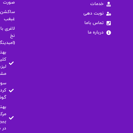
صورت
خدمات
ساکشن
نوبت دهی
غبغب
تماس باما
لاغری با
درباره ما
نخ
(امبدینگ
بهت
کلی
لیزر
مشه
سور
کرد
گو
بهت
مرکز
پیر
در 