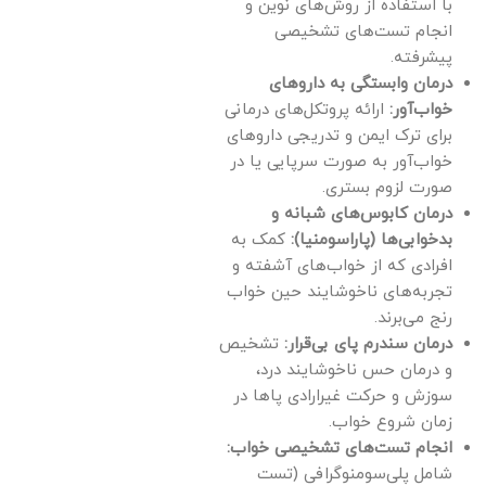
بی‌خوابی (CBT-I)،
با استفاده از روش‌های نوین و
گردد.
انجام تست‌های تشخیصی
به شما کمک
پیشرفته.
می‌کنند تا بدون
درمان وابستگی به داروهای
نیاز به دارو، به
خواب‌آور:
ارائه پروتکل‌های درمانی
خوابی طبیعی و آرام
برای ترک ایمن و تدریجی داروهای
دست یابید.
خواب‌آور به صورت سرپایی یا در
صورت لزوم بستری.
درمان کابوس‌های شبانه و
بدخوابی‌ها (پاراسومنیا):
کمک به
افرادی که از خواب‌های آشفته و
تجربه‌های ناخوشایند حین خواب
رنج می‌برند.
درمان سندرم پای بی‌قرار:
تشخیص
و درمان حس ناخوشایند درد،
سوزش و حرکت غیرارادی پاها در
زمان شروع خواب.
انجام تست‌های تشخیصی خواب:
شامل پلی‌سومنوگرافی (تست