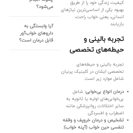
کیفیت زندگی خود را از طریق
در طول شب به طور
می‌شود؟
بهبود یکی از اساسی‌ترین نیازهای
مکرر قطع و وصل
انسانی، یعنی خواب راحت،
می‌شود. علائم اصلی
تست خواب یک
بازیابند.
آیا وابستگی به
آن شامل خروپف
ارزیابی کامل و بدون
داروهای خواب‌آور
بلند، احساس
درد است که معمولاً
تجربه بالینی و
قابل درمان است؟
خستگی شدید در
در طول یک شب در
حیطه‌های تخصصی
طول روز، سردردهای
کلینیک خواب انجام
بله، وابستگی به
صبحگاهی و بیدار
می‌شود. در این
داروهای خواب‌آور
تجربه بالینی و حیطه‌های
شدن ناگهانی با
تست، امواج مغزی،
کاملاً قابل درمان
تخصصی ایشان در کلینیک پرنیان
حس خفگی است.
ضربان قلب، الگوی
است. دکتر حجت با
شامل موارد زیر است:
تشخیص قطعی آن
تنفس، سطح
ارائه یک برنامه
درمان انواع بی‌خوابی:
شامل
با تست خواب
اکسیژن خون و
درمانی تدریجی و
بی‌خوابی‌های اولیه یا ثانویه به
انجام می‌شود.
حرکات بدن شما در
جایگزین کردن
سایر اختلالات روانپزشکی مانند
طول خواب ثبت و
روش‌های
اضطراب و افسردگی.
تحلیل می‌شود تا
رفتاردرمانی
تشخیص و درمان خروپف و وقفه
علت اصلی اختلال
شناختی برای
تنفسی حین خواب (آپنه خواب):
خواب شما مشخص