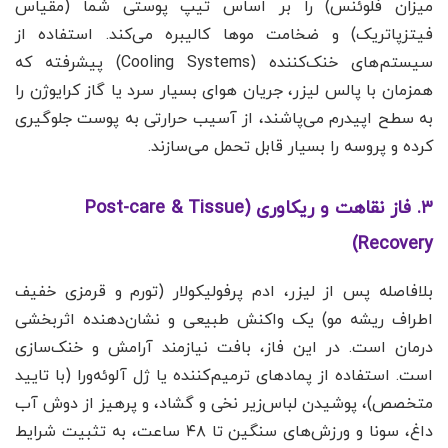
میزان فلوئنس) را بر اساس تیپ پوستی شما (مقیاس
فیتزپاتریک) و ضخامت موها کالیبره می‌کند. استفاده از
سیستم‌های خنک‌کننده (Cooling Systems) پیشرفته که
همزمان با پالس لیزر، جریان هوای بسیار سرد یا گاز کرایوژن را
به سطح اپیدرم می‌پاشند، از آسیب حرارتی به پوست جلوگیری
کرده و پروسه را بسیار قابل تحمل می‌سازند.
۳. فاز نقاهت و ریکاوری (Post-care & Tissue
Recovery)
بلافاصله پس از لیزر، ادم پرفولیکولار (تورم و قرمزی خفیف
اطراف ریشه مو) یک واکنش طبیعی و نشان‌دهنده اثربخشی
درمان است. در این فاز، بافت نیازمند آرامش و خنک‌سازی
است. استفاده از پمادهای ترمیم‌کننده یا ژل آلوئه‌ورا (با تایید
متخصص)، پوشیدن لباس‌زیر نخی و گشاد، و پرهیز از دوش آب
داغ، سونا و ورزش‌های سنگین تا ۴۸ ساعت، به تثبیت شرایط