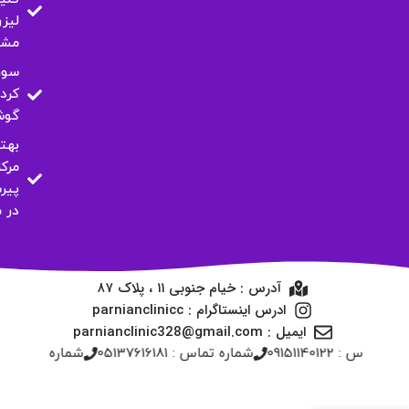
لیزر
مشه
سور
کرد
گو
بهت
مرکز
پیر
در 
آدرس : خیام جنوبی ۱۱ ، پلاک ۸۷
ادرس اینستاگرام : parnianclinicc
ایمیل : parnianclinic328@gmail.com
شماره تماس : 09151140122
شماره تماس : 05137616181
شماره تماس : 4117