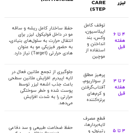
لیزر
CARE
STEP)
توقف کامل
حفظ ساختار کامل ریشه و ساقه
اپیلاسیون،
۴ تا ۶
مو در داخل فولیکول. لیزر برای
وکس، بند
هفته
انتقال حرارت به سلول‌های بنیادی،
انداختن و
قبل
به حضور فیزیکی مو به عنوان
استفاده از
هادی حرارتی (Target) نیاز دارد.
موچین
جلوگیری از تجمع ملانین فعال در
پرهیز مطلق
لایه اپیدرم. افزایش ملانین سطحی
۲ تا ۳
از سولاریوم،
باعث جذب اشعه لیزر توسط
هفته
آفتاب‌گرفتن
پوست شده و خطر سوختگی
قبل
و کرم‌های
حرارتی را به شدت افزایش
برنزه‌کننده
می‌دهد.
قطع مصرف
لایه‌بردارها،
حفظ ضخامت طبیعی و سد دفاعی
۳ تا ۵
رتینول، و