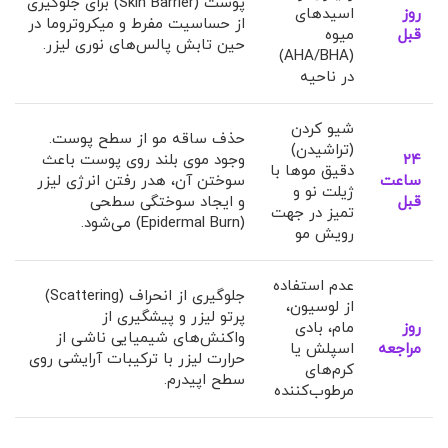
پوست (Skin Barrier) برای جلوگیری
روز
اسیدهای
از حساسیت مفرط و میکروتروما در
قبل
میوه
حین تابش پالس‌های نوری لیزر.
(AHA/BHA)
در ناحیه
شیو کردن
حذف ساقه مو از سطح پوست.
(تراشیدن)
۲۴
وجود موی بلند روی پوست باعث
دقیق موها با
ساعت
سوختن آن، هدر رفتن انرژی لیزر
ژیلت نو و
قبل
و ایجاد سوختگی سطحی
تمیز در جهت
(Epidermal Burn) می‌شود.
رویش مو
عدم استفاده
جلوگیری از انحراف (Scattering)
از لوسیون،
پرتو لیزر و پیشگیری از
روز
مام، بادی
واکنش‌های شیمیایی ناشی از
مراجعه
اسپلش یا
حرارت لیزر با ترکیبات آرایشی روی
کرم‌های
سطح اپیدرم.
مرطوب‌کننده