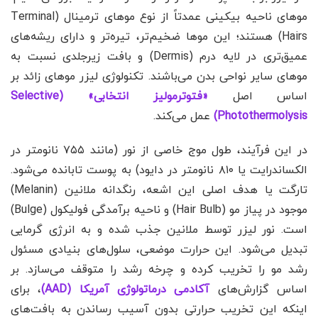
موهای ناحیه بیکینی عمدتاً از نوع موهای ترمینال (Terminal
Hairs) هستند؛ این موها ضخیم‌تر، تیره‌تر و دارای ریشه‌های
عمیق‌تری در لایه درم (Dermis) و بافت زیرجلدی نسبت به
موهای سایر نواحی بدن می‌باشند. تکنولوژی لیزر موهای زائد بر
اساس اصل
«فتوترمولیز انتخابی» (Selective
Photothermolysis)
عمل می‌کند.
در این فرآیند، طول موج خاصی از نور (مانند ۷۵۵ نانومتر در
الکساندرایت یا ۸۱۰ نانومتر در دایود) به پوست تابانده می‌شود.
تارگت یا هدف اصلی این اشعه، رنگدانه ملانین (Melanin)
موجود در پیاز مو (Hair Bulb) و ناحیه برآمدگی فولیکول (Bulge)
است. نور لیزر توسط ملانین جذب شده و به انرژی گرمایی
تبدیل می‌شود. این حرارت موضعی، سلول‌های بنیادی مسئول
رشد مو را تخریب کرده و چرخه رشد را متوقف می‌سازد. بر
اساس گزارش‌های
آکادمی درماتولوژی آمریکا (AAD)
، برای
اینکه این تخریب حرارتی بدون آسیب رساندن به بافت‌های