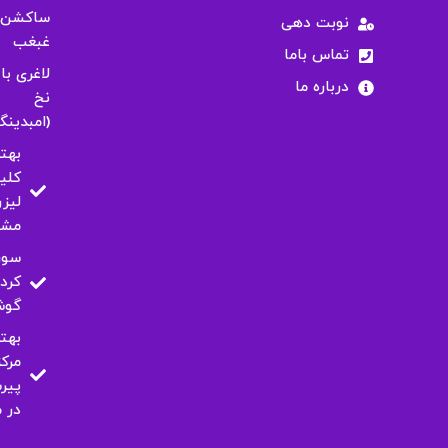
ساکشن
نوبت دهی
غبغب
تماس باما
لاغری با
درباره ما
نخ
(امبدینگ
بهت
کلی
لیزر
مشه
سور
کرد
گو
بهت
مرکز
پیر
در 