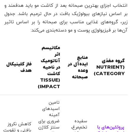
انتخاب اجزای بهترین صبحانه بعد از کاشت مو باید هدفمند و
بر اساس نیازهای بیولوژیک بافت در حال ترمیم باشد. جدول
زیر، گروه‌های غذایی مناسب برای صبحانه را بر اساس تاثیر
آن‌ها بر فیزیولوژی پوست و مو دسته‌بندی می‌کند:
مکانیسم
اثر
منابع
گروه مغذی
آناتومیک
ایده‌آل در
فاز کلینیکال
(NUTRIENT
در ناحیه
وعده
هدف
CATEGORY)
کاشت
صبحانه
(TISSUE
IMPACT)
تامین
اسیدهای
آمینه
سفیده
ضروری برای
کاهش نکروز
پروتئین‌های با
تخم‌مرغ،
سنتز کلاژن
بافتی و تقویت