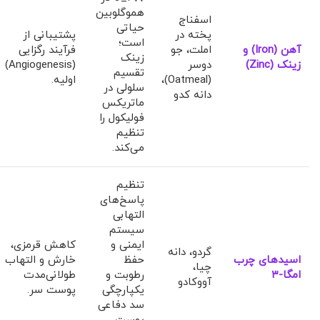
هموگلوبین
اسفناج
حیاتی
پخته در
پشتیبانی از
است؛
آهن (Iron) و
املت، جو
فرآیند رگزایی
زینک
زینک (Zinc)
دوسر
(Angiogenesis)
تقسیم
(Oatmeal)،
اولیه.
سلولی در
دانه کدو
ماتریکس
فولیکول را
تنظیم
می‌کند.
تنظیم
پاسخ‌های
التهابی
سیستم
ایمنی و
کاهش قرمزی،
گردو، دانه
اسیدهای چرب
حفظ
خارش و التهاب
چیا،
امگا-۳
رطوبت و
طولانی‌مدت
آووکادو
یکپارچگی
پوست سر.
سد دفاعی