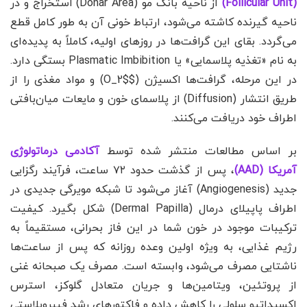
(Follicular Unit)
از ناحیه بانک مو (Donar Area) استخراج و در
ناحیه گیرنده کاشته می‌شود، ارتباط خونی آن به طور کامل قطع
می‌گردد. بقای این گرافت‌ها در روزهای اولیه، کاملاً به پدیده‌ای
به نام «تغذیه پلاسمایی» یا Plasmatic Imbibition بستگی دارد.
در این مرحله، گرافت‌ها اکسیژن ($O_2$) و مواد مغذی را از
طریق انتشار (Diffusion) از پلاسمای خون و مایعات میان‌بافتی
اطراف خود دریافت می‌کنند.
بر اساس مطالعات منتشر شده توسط
آکادمی درماتولوژی
آمریکا (AAD)
، پس از گذشت حدود ۷۲ ساعت، فرآیند رگزایی
جدید (Angiogenesis) آغاز می‌شود تا شبکه مویرگی جدیدی در
اطراف پاپیلای درمال (Dermal Papilla) شکل بگیرد. کیفیت
ترکیبات موجود در خون شما در این فاز بحرانی، مستقیماً به
رژیم غذایی، به ویژه اولین وعده روزانه که پس از ساعت‌ها
ناشتایی مصرف می‌شود، وابسته است. مصرف یک صبحانه غنی
از پروتئین، ویتامین‌ها و جریان متعادل گلوکز، استرس
اکسیداتیو سلولی را کاهش داده و فاکتورهای رشد فیبروبلاستی