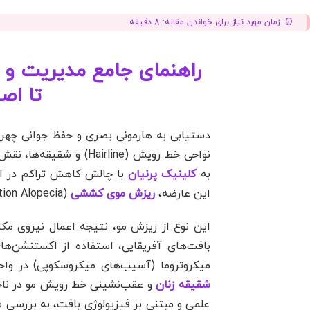
زمان مورد نیاز برای خواندن مقاله:
8
دقیقه
راهنمای جامع مدیریت و 
تا اص
دستیابی به هارمونی بصری و حفظ جوانی چهره،
نواحی خط رویش (airline
به
کلینیک پرنیان
با چالش کاهش تراکم در این
این عارضه،
ریزش موی کششی
(Traction Alopecia) است که ارتباط مستقیمی با عادات آرایش مو و استایل‌های روزمره دارد.
این نوع از ریزش مو، نتیجه اعمال نیروی م
بافت‌های آفریقایی، استفاده از اکستنشن‌ها
میکروتروما (آسیب‌های میکروسکوپی) در واح
شقیقه زنان
علمی و مبتنی بر فیزیولوژی بافت، به بررسی 