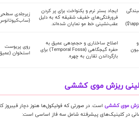
بندگی
ایجاد بستر نرم و یکنواخت برای پر کردن
زیرجلدی سطحی
فرورفتگی‌های خفیف شقیقه که به دلیل
(ساب‌کیوتانوس
\app
عقب‌نشینی خط مو نمایان شده‌اند.
و
اصلاح ساختاری و حجم‌دهی عمیق به
روی پریوست
یون
حفره گیجگاهی (Temporal Fossa) برای
استخوان (عمیق
بازگرداندن تقارن به چهره.
بالینی ریزش موی کششی
زش موی کششی
است. در صورتی که فولیکول‌ها هنوز دچار فیبروز کا
رمانی در کلینیک‌های پیشرفته شامل سه فاز اساسی است: