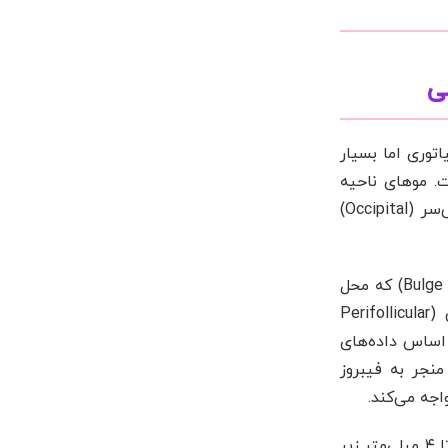
ی
توری اما بسیار
 است. موهای ناحیه
شقیقه و حاشیه سر، به طور ژنتیکی دارای کالیبر ظریف‌تر و ریشه‌های سطحی‌تری نسبت به موهای ناحیه پس‌سر (Occipital)
هنگامی که ساقه مو تحت کشش مداوم قرار می‌گیرد، این تنش فیزیکی مستقیماً به برجستگی فولیکول (Bulge Area) که محل
تجمع سلول‌های بنیادی است، منتقل می‌شود. واکنش اولیه بدن به این تروما، ایجاد التهاب دور فولیکولی (Perifollicular
ر اساس داده‌های
نجر به فیبروز
اجه می‌کند.
در درمان این عارضه، هدف مداخلات کلینیکال، رساندن مواد مغذی و فاکتورهای رشد به لایه درم میانی (حدود ۲ تا ۴ میلی‌متر زیر