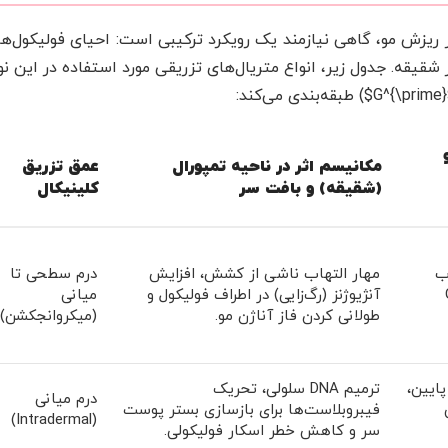
ریزش مو، گاهی نیازمند یک رویکرد ترکیبی است: احیای فولیکول‌ه
قیقه. جدول زیر، انواع متریال‌های تزریقی مورد استفاده در این نو
مکانیسم اثر در ناحیه تمپورال
عمق تزریق
(شقیقه) و بافت سر
کلینیکال
ب
مهار التهاب ناشی از کشش، افزایش
درم سطحی تا
آنژیوژنز (رگ‌زایی) در اطراف فولیکول و
میانی
طولانی کردن فاز آناژن مو.
(میکروانجکشن)
پایین،
ترمیم DNA سلولی، تحریک
درم میانی
فیبروبلاست‌ها برای بازسازی بستر پوست
(Intradermal)
سر و کاهش خطر اسکار فولیکولی.