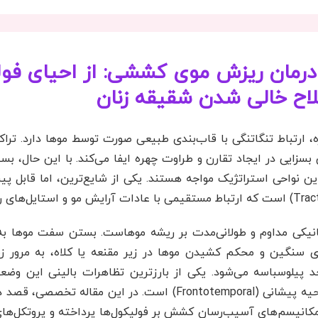
درمان ریزش موی کششی: از احیای فول
لاح خالی شدن شقیقه زنان
 ارتباط تنگاتنگی با قاب‌بندی طبیعی صورت توسط موها دارد. ترا
H) و شقیقه‌ها، نقش بسزایی در ایجاد تقارن و طراوت چهره ایفا می‌کند. با این حال،
 نواحی استراتژیک مواجه هستند. یکی از شایع‌ترین، اما قابل پی
کانیکی مداوم و طولانی‌مدت بر ریشه موهاست. بستن سفت موها به
ی سنگین و محکم کشیدن موها در زیر مقنعه یا کلاه، به مرور ز
د پیلوسباسه می‌شود. یکی از بارزترین تظاهرات بالینی این وض
و عقب‌نشینی خط رویش مو در ناحیه پیشانی (Frontotemporal) است. در این مقا
مکانیسم‌های آسیب‌رسان کشش بر فولیکول‌ها پرداخته و پروتکل‌های