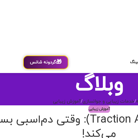
🎁
ینگ
گردونه شانس
وبلاگ
خدمات زیبایی و جوانسازی
آموزش زیبایی
آموزش زیبایی
ریزش موی کششی (Traction Alopecia): و
می‌کند!