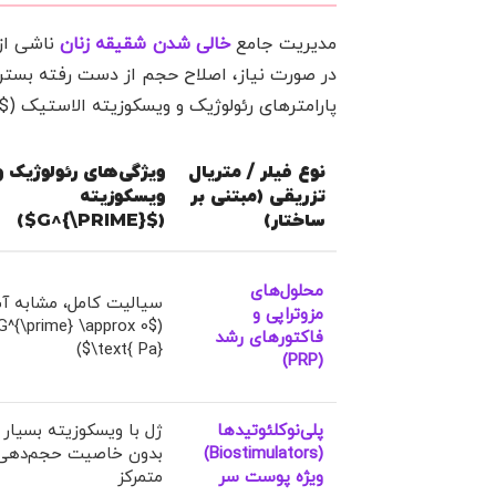
مدیریت جامع
خالی شدن شقیقه زنان
ناشی از 
در صورت نیاز، اصلاح حجم از دست رفته بستر ش
پارامترهای رئولوژیک و ویسکوزیته الاستیک ($G^{\prime}$) طبقه‌بندی می‌کند:
نوع فیلر / متریال
ویژگی‌های رئولوژیک و
تزریقی (مبتنی بر
ویسکوزیته
ساختار)
($G^{\PRIME}$)
محلول‌های
سیالیت کامل، مشابه آ
مزوتراپی و
($G^{\prime} \approx 0
فاکتورهای رشد
\text{ Pa}$)
(PRP)
پلی‌نوکلئوتیدها
ژل با ویسکوزیته بسیار 
(Biostimulators)
بدون خاصیت حجم‌دهی
ویژه پوست سر
متمرکز