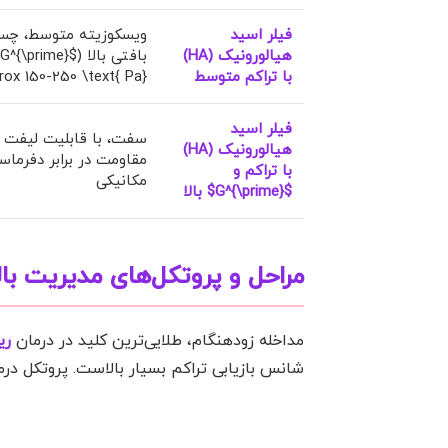
فیلر اسید
ویسکوزیته متوسط، چس
هیالورونیک (HA)
بافتی بالا ($G^{\prime}
با تراکم متوسط
rox 150-250 \text{ Pa}$)
فیلر اسید
سفت، با قابلیت لیفت 
هیالورونیک (HA)
مقاومت در برابر دفرماس
با تراکم و
مکانیکی
$G^{\prime}$ بالا
مراحل و پروتکل‌های مدیریت 
مداخله زودهنگام، طلایی‌ترین کلید در درمان
ری
شانس بازیابی تراکم بسیار بالاست. پروتکل د