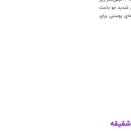
 شدید مو باعث
شد، ممکن است از فیلرهای پوستی برای
 شقیقه