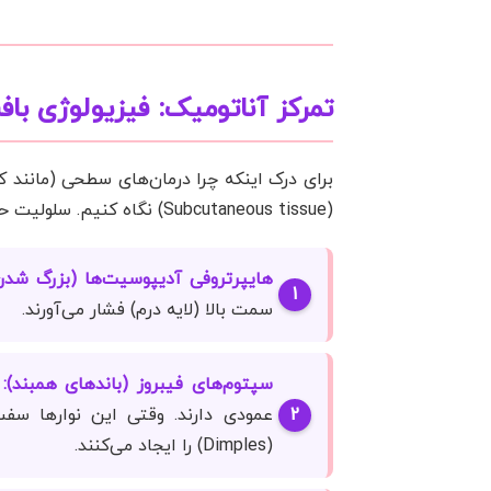
تمرکز آناتومیک: فیزیولوژی با
برای درک اینکه چرا درمان‌های سطحی (مانند کر
(Subcutaneous tissue) نگاه کنیم. سلولیت حاصل تعامل پیچیده سه عامل آناتومیک اصلی است:
هایپرتروفی آدیپوسیت‌ها (بزرگ شدن
سمت بالا (لایه درم) فشار می‌آورند.
سپتوم‌های فیبروز (باند‌های همبند):
د
عمودی دارند. وقتی این نوارها سف
(Dimples) را ایجاد می‌کنند.