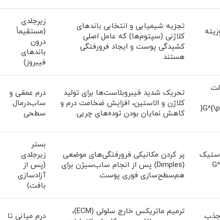
زیرجلدی
تجزیه شیمیایی و انتخابی باندهای
زیته
(مستقیماً
کلاژنی (سپتوم‌ها) که عامل اصلی
درون
کشیدگی پوست و ایجاد فرورفتگی
باندهای
هستند.
فیبروز)
لت
تحریک شدید فیبروبلاست‌ها برای تولید
درم عمقی و
کلاژن و الاستین، افزایش ضخامت درم و
ساب‌درمال
یکنواخت ($G^{\prime} \text{
کاهش نمایان بودن توده‌های چربی.
سطحی
بستر
استیک
پر کردن مکانیکی فرورفتگی‌های موضعی
زیرجلدی
G^{
(Dimples) پس از انجام ساب‌سیژن برای
(پس از
هم‌سطح‌سازی فوری پوست.
آزادسازی
بافت)
ترمیم ماتریکس خارج سلولی (ECM)،
 جذب
درم میانی تا