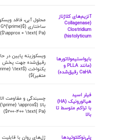
آنزیم‌های کلاژناز
محلول آبی، فاقد ویسکو
(Collagenase
ساختاری ($G^{\prime}
Clostridium
\approx 0 \text{ Pa}$)
histolyticum)
ویسکوزیته پایین در حا
بایواستیمولاتورها
رقیق‌شده جهت پخش
(مانند PLLA و
CaHA رقیق‌شده)
متغیر}$)
فیلر اسید
چسبندگی و مقاومت ال
هیالورونیک (HA)
بالا ($\prime} \approx
با تراکم متوسط تا
200-400 \text{ Pa}$)
بالا
پلی‌نوکلئوتیدها
ژل‌های روان با قابلیت