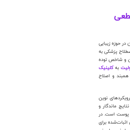
قطعی
در حوزه زیبایی
صطلاح پزشکی به
فارغ از وزن و شاخص توده
لیت
به
کلینیک
همبند و اصلاح
رویکردهای نوین
ی درگیر و افزایش ضخامت درم (Dermis) برای ایجاد نتایج ماندگار و
ن پوست است. در
اثبات‌شده برای