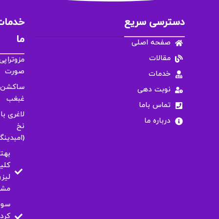
دسترسی سریع
خدمات
ما
صفحه اصلی
مقالات
مزوتراپی
صورت
خدمات
ساکشن
نوبت دهی
غبغب
تماس باما
لاغری با
درباره ما
نخ
(امبدینگ
بهت
کلی
لیزر
مشه
سور
کرد