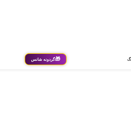
🎁
گردونه شانس
گ