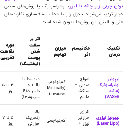
بردن چربی زیر چانه با لیزر
، اولتراسونیک یا روش‌های سنتی
دچار تردید می‌شوند. جدول زیر با هدف شفاف‌سازی تفاوت‌های
فنی و بالینی این روش‌ها تدوین شده است:
اثر بر
سفت
دوره
تکنیک
مکانیسم
میزان
شدن
نقاهت
درمان
اثر
تهاجم
پوست
تقریبی
(لیفتینگ)
لیپولیز
امواج
متوسط تا
کم‌تهاجمی
اولتراسونیک
صوتی +
بالا (به
۳ تا ۵
(Minimally
(مانند
ساکشن
دلیل حفظ
روز
Invasive)
VASER)
ملایم
سپتوم‌ها)
انرژی
بالا
لیپولیز لیزری
حرارتی
(تحریک
۵ تا ۷
کم‌تهاجمی
(Laser Lipo)
لیزر +
حرارتی
روز