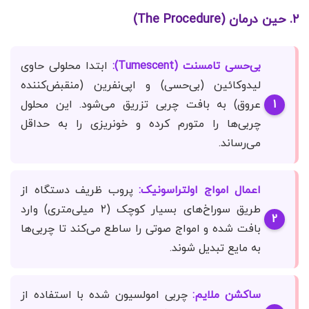
۲. حین درمان (The Procedure)
بی‌حسی تامسنت (Tumescent):
ابتدا محلولی حاوی
لیدوکائین (بی‌حسی) و اپی‌نفرین (منقبض‌کننده
عروق) به بافت چربی تزریق می‌شود. این محلول
چربی‌ها را متورم کرده و خونریزی را به حداقل
می‌رساند.
اعمال امواج اولتراسونیک:
پروب ظریف دستگاه از
طریق سوراخ‌های بسیار کوچک (۲ میلی‌متری) وارد
بافت شده و امواج صوتی را ساطع می‌کند تا چربی‌ها
به مایع تبدیل شوند.
ساکشن ملایم:
چربی امولسیون شده با استفاده از