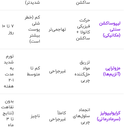
ساکشن
شدیدتر)
کم (خطر
حرکت
لیپوساکشن
شلی
فیزیکی
۷ تا ۱۰
سنتی
تهاجمی‌تر
پوست
کانولا +
روز
(مکانیکی)
بیشتر
ساکشن
است)
تورم
تزریق
شدید
مزوتراپی
مواد
کم تا
به
غیرجراحی
(آنزیم‌ها)
حل‌کننده
متوسط
مدت
چربی
۱-۲
هفته
بدون
نقاهت
انجماد
کرایولیپولیز
کاملاً
(نتایج
سلول‌های
ناچیز
(سرمادرمانی)
غیرجراحی
تا ۳
چربی
ماه