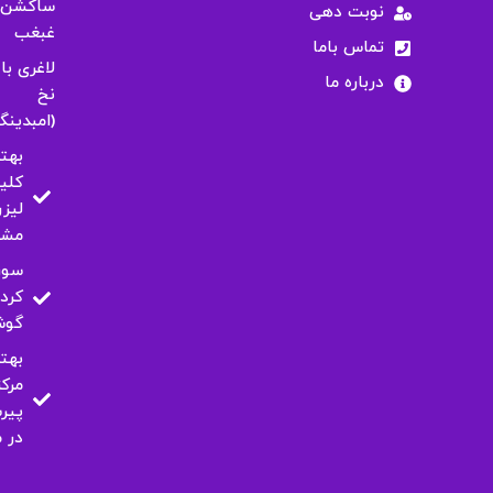
ساکشن
نوبت دهی
غبغب
تماس باما
لاغری با
درباره ما
نخ
(امبدینگ
بهت
کلی
لیزر
مشه
سور
کرد
گو
بهت
مرکز
پیر
در 