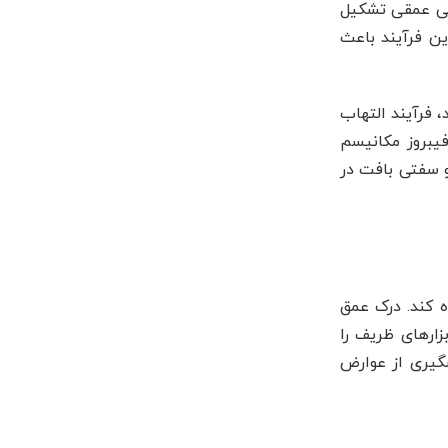
ما و چربی عمقی تشکیل
ین فرآیند باعث
 فرآیند التهاب
فیبروز مکانیسم
و سفتی بافت در
ه کند. درک عمق
ارهای ظریف را
شگیری از عوارض