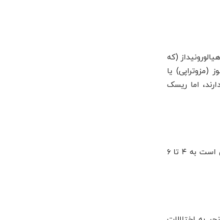
یالورونیداز (که
 (مزوتراپی) یا
ارند، اما ریسک
برخلاف فیلر که معمولاً در یک جلسه انجام می‌شود، آنزیم بینی نیازمند تکرار است. یک بینی گوشتی بزرگ ممکن است به ۴ تا ۶
جر به اختلالات