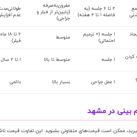
مقرون‌به‌صرفه
مع
۲ تا ۶ جلسه (به
طولانی‌مدت
(پایین‌تر از فیلر و
شتی
فاصله ۱ تا ۲ هفته)
عدم افزای
جراحی)
جاد
۱ جلسه (+ ترمیم
۶ تا ۸
متوسط
احتمالی)
فیلر)
 کردن
۱ جلسه
متوسط تا بالا
۱ تا ۲ سال
۱ عمل جراحی
بسیار بالا
دائمی
م بینی در مشهد
رید، ممکن است قیمت‌های متفاوتی بشنوید. این تفاوت قیمت ناش