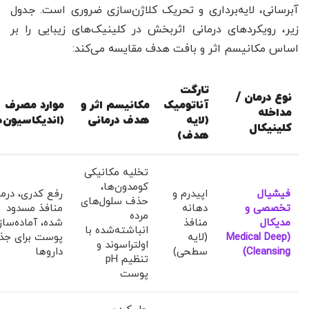
آبرسانی، لایه‌برداری و تحریک کلاژن‌سازی ضروری است. جدول
زیر، رویکردهای درمانی اثربخش در کلینیک‌های زیبایی را بر
اساس مکانیسم اثر و بافت هدف مقایسه می‌کند:
تارگت
نوع درمان /
آناتومیک
مکانیسم اثر و
موارد مصرف
مداخله
(لایه
هدف درمانی
(اندیکاسیون‌ه
کلینیکال
هدف)
تخلیه مکانیکی
کومدون‌ها،
فیشیال
اپیدرم و
رفع کدری، درم
حذف سلول‌های
تخصصی و
دهانه
منافذ مسدود
مرده
مدیکال
منافذ
شده، آماده‌سا
انباشته‌شده با
(Medical Deep
(لایه
پوست برای ج
اولتراسوند و
Cleansing)
سطحی)
داروها
تنظیم pH
پوست