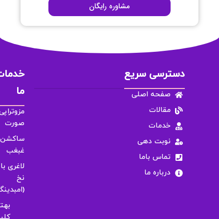
مشاوره رایگان
دسترسی سریع
خدمات
ما
صفحه اصلی
مقالات
مزوتراپی
صورت
خدمات
ساکشن
نوبت دهی
غبغب
تماس باما
لاغری با
درباره ما
نخ
(امبدینگ
بهت
کلی