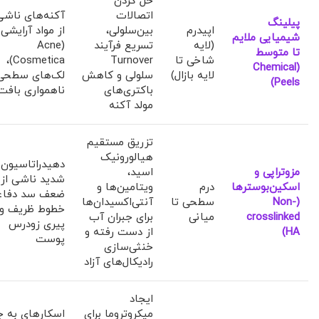
حل کردن
اتصالات
آکنه‌های ناشی
پیلینگ
اپیدرم
بین‌سلولی،
از مواد آرایشی
شیمیایی ملایم
(لایه
تسریع فرآیند
(Acne
تا متوسط
شاخی تا
Turnover
Cosmetica)،
(Chemical
لایه بازال)
سلولی و کاهش
لک‌های سطحی
Peels)
باکتری‌های
ناهمواری بافت
مولد آکنه
تزریق مستقیم
هیالورونیک
دهیدراتاسیون
مزوتراپی و
اسید،
شدید ناشی از
اسکین‌بوسترها
درم
ویتامین‌ها و
ضعف سد دفاع
(Non-
سطحی تا
آنتی‌اکسیدان‌ها
خطوط ظریف و
crosslinked
میانی
برای جبران آب
پیری زودرس
HA)
از دست رفته و
پوست
خنثی‌سازی
رادیکال‌های آزاد
ایجاد
میکروتروما برای
اسکارهای به ج