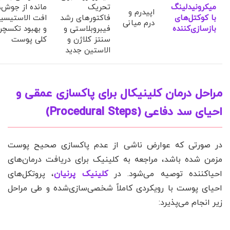
میکرونیدلینگ
تحریک
مانده از جوش،
اپیدرم و
با کوکتل‌های
فاکتورهای رشد
افت الاستیسی
درم میانی
بازسازی‌کننده
فیبروبلاستی و
و بهبود تکسچر
سنتز کلاژن و
کلی پوست
الاستین جدید
مراحل درمان کلینیکال برای پاکسازی عمقی و
احیای سد دفاعی (Procedural Steps)
در صورتی که عوارض ناشی از عدم پاکسازی صحیح پوست
مزمن شده باشد، مراجعه به کلینیک برای دریافت درمان‌های
احیاکننده توصیه می‌شود. در
کلینیک پرنیان
، پروتکل‌های
احیای پوست با رویکردی کاملاً شخصی‌سازی‌شده و طی مراحل
زیر انجام می‌پذیرد: