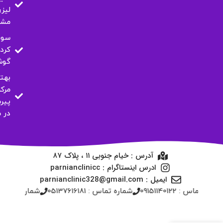
لیزر
مشه
سور
کرد
گو
بهت
مرکز
پیر
در 
آدرس : خیام جنوبی ۱۱ ، پلاک ۸۷
ادرس اینستاگرام : parnianclinicc
ایمیل : parnianclinic328@gmail.com
شماره تماس : 09151140122
شماره تماس : 05137616181
شماره تماس : 17