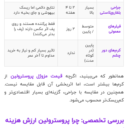
جراحی
بسیار
۲ تا ۴
نتایج دائمی اما ریسک
بلفاروپلاستی
بالا
هفته
بیهوشی و جای بخیه دارد
فقط پرکننده هستند و روی
فیلرهای
متوسط
۲ روز
پف اثر عکس دارند (پف را
معمولی
/ پایین
بدتر می‌کنند)
پایین
کرم‌های دور
(در
تاثیر بسیار کم و نیاز به خرید
ندارد
چشم
کوتاه
مداوم تا آخر عمر
مدت)
همانطور که می‌بینید، اگرچه
قیمت مزوژل پروسترولین
از
کرم‌ها بیشتر است، اما اثربخشی آن قابل مقایسه نیست.
همچنین در مقایسه با جراحی، گزینه‌ای بسیار اقتصادی‌تر و
کم‌ریسک‌تر محسوب می‌شود.
بررسی تخصصی: چرا پروسترولین ارزش هزینه