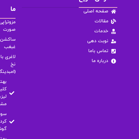
ما
صفحه اصلی
مقالات
مزوتراپی
صورت
خدمات
ساکشن
نوبت دهی
غبغب
تماس باما
لاغری با
درباره ما
نخ
(امبدینگ
بهت
کلی
لیزر
مشه
سور
کرد
گو
بهت