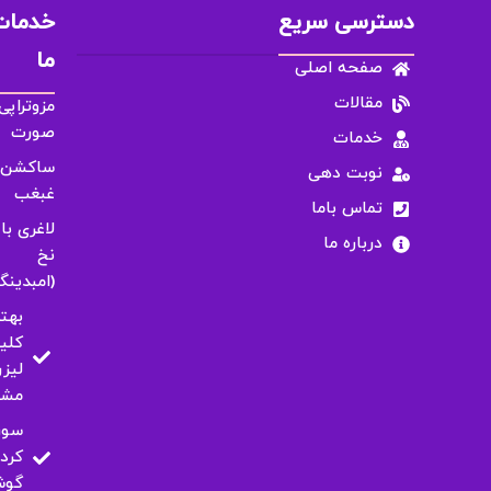
دسترسی سریع
خدمات
ما
صفحه اصلی
مقالات
مزوتراپی
صورت
خدمات
ساکشن
نوبت دهی
غبغب
تماس باما
لاغری با
درباره ما
نخ
(امبدینگ
بهت
کلی
لیزر
مشه
سور
کرد
گو