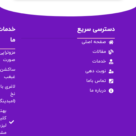
دسترسی سریع
خدمات
ما
صفحه اصلی
مقالات
مزوتراپی
صورت
خدمات
ساکشن
نوبت دهی
غبغب
تماس باما
لاغری با
درباره ما
نخ
(امبدینگ
بهت
کلی
لیزر
مشه