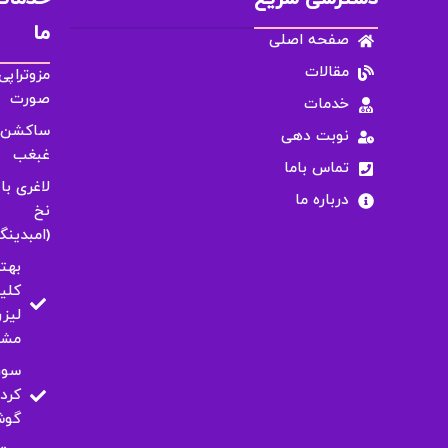
ما
صفحه اصلی
مقالات
مزوتراپی
صورت
خدمات
ساکشن
نوبت دهی
غبغب
تماس باما
لاغری با
درباره ما
نخ
(امبدینگ
بهت
کلی
لیزر
مشه
سور
کرد
گو