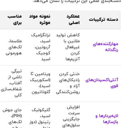
دسته‌بندی علمی این ترکیبات را نشان می‌دهد:
عملکرد
نمونه مواد
مناسب
دسته ترکیبات
اصلی
موثره
برای
کاهش تولید
ترانگزامیک
ملانین با
اسید،
ملاسما،
مهارکننده‌های
غیرفعال
آربوتین،
لک‌های
رنگدانه
کردن
کوجیک
هورمونی
آنزیم‌ها
اسید
تیرگی
خنثی کردن
ویتامین C
ناشی از
آنتی‌اکسیدان‌های
رادیکال‌های
(اسکوربیک
آفتاب،
قوی
آزاد و
اسید)،
شفاف‌سازی
روشن‌کنندگی
گلوتاتیون
کلی
افزایش
گلیکولیک
جای جوش
سرعت
لایه‌بردارها و
اسید،
(PIH)،
جایگزینی
بازسازها
رتینول (دوز
لک‌های
سلول‌های