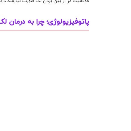
موفقیت در از بین بردن لک صورت نیازمند درکی
پاتوفیزیولوژی؛ چرا به درمان ل