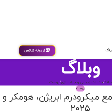
🎁
ینگ
گردونه شانس
وبلاگ
خانه
خدمات زیبایی و جوانسازی
پوست
پوست
ع میکرودرم ابریژن، هومکر و
۲۰۲۵