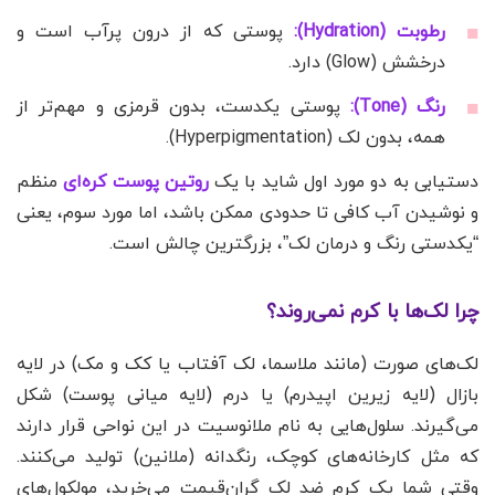
رطوبت (Hydration):
پوستی که از درون پرآب است و
درخشش (Glow) دارد.
رنگ (Tone):
پوستی یکدست، بدون قرمزی و مهم‌تر از
همه، بدون لک (Hyperpigmentation).
دستیابی به دو مورد اول شاید با یک
روتین پوست کره‌ای
منظم
و نوشیدن آب کافی تا حدودی ممکن باشد، اما مورد سوم، یعنی
“یکدستی رنگ و درمان لک”، بزرگترین چالش است.
چرا لک‌ها با کرم نمی‌روند؟
لک‌های صورت (مانند ملاسما، لک آفتاب یا کک و مک) در لایه
بازال (لایه زیرین اپیدرم) یا درم (لایه میانی پوست) شکل
می‌گیرند. سلول‌هایی به نام ملانوسیت در این نواحی قرار دارند
که مثل کارخانه‌های کوچک، رنگدانه (ملانین) تولید می‌کنند.
وقتی شما یک کرم ضد لک گران‌قیمت می‌خرید، مولکول‌های