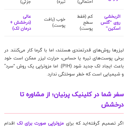
احتمالی)
تیره)
جزئی)
اثربخشی
کم (فقط
عالی
خوب (بافت
روی “گلس
سطح
(درخشش +
پوست)
اسکین”
پوست)
درمان لک)
لیزرها روش‌های قدرتمندی هستند، اما با گرما کار می‌کنند. در
برخی پوست‌های تیره یا حساس، حرارت لیزر ممکن است خود
باعث ایجاد لک جدید شود (PIH). اما مزوتراپی یک روش “سرد”
و شیمیایی است که خطر سوختگی ندارد.
سفر شما در کلینیک پرنیان؛ از مشاوره تا
درخشش
اگر تصمیم گرفته‌اید که برای
مزوتراپی صورت برای لک
اقدام