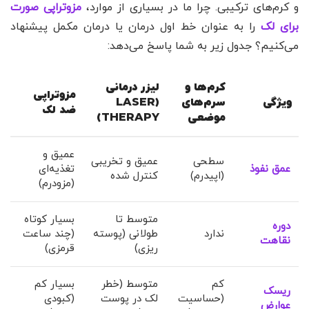
و کرم‌های ترکیبی. چرا ما در بسیاری از موارد،
مزوتراپی صورت
برای لک
را به عنوان خط اول درمان یا درمان مکمل پیشنهاد
می‌کنیم؟ جدول زیر به شما پاسخ می‌دهد:
کرم‌ها و
لیزر درمانی
مزوتراپی
ویژگی
سرم‌های
(LASER
ضد لک
موضعی
THERAPY)
عمیق و
سطحی
عمیق و تخریبی
عمق نفوذ
تغذیه‌ای
(اپیدرم)
کنترل شده
(مزودرم)
متوسط تا
بسیار کوتاه
دوره
ندارد
طولانی (پوسته
(چند ساعت
نقاهت
ریزی)
قرمزی)
کم
متوسط (خطر
بسیار کم
ریسک
(حساسیت
لک در پوست
(کبودی
عوارض