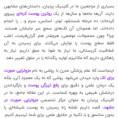
بسیاری از مراجعین ما در کلینیک پرنیان، داستان‌های مشابهی
دارند. آن‌ها ماه‌ها و سال‌ها از یک
روتین پوست کره‌ای
پیروی
کرده‌اند؛ ده مرحله شستشو، تونر، اسانس، سرم و… را انجام
داده‌اند، اما همچنان آن لک‌های سمج سر جایشان هستند.
چرا؟ چون محصولات موضعی، هرچقدر هم گران‌قیمت، اغلب
فقط سطح پوست را نوازش می‌کنند. برای رسیدن به آن
شفافیت کریستالی، ما نیاز به نفوذ به عمق داریم. نیاز به
راهکاری داریم که مکانیزم تولید رنگدانه را در سلول تغییر دهد.
اینجاست که علم پزشکی مدرن با روشی به نام
مزوتراپی صورت
برای لک
وارد میدان می‌شود. روشی که نه یک معجزه آنی، بلکه
یک درمان علمی و دقیق برای
رفع تیرگی پوست
و بازگرداندن
درخشش طبیعی به چهره شماست. در این مقاله جامع، ما در
کلینیک پرنیان به عنوان مرکز تخصصی
مزوتراپی صورت در
مشهد
، قصد داریم نقشه راه رسیدن به پوست شیشه‌ای را
بدون سانسور و با تکیه بر حقایق علمی برای شما ترسیم کنیم.