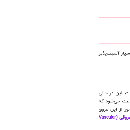
سیار آسیب‌پذیر
 بدن انسان است. این در حالی
ین ناحیه باعث می‌شود که
شوند. انعکاس نور از این عروق
تیرگی عروقی (Vascular