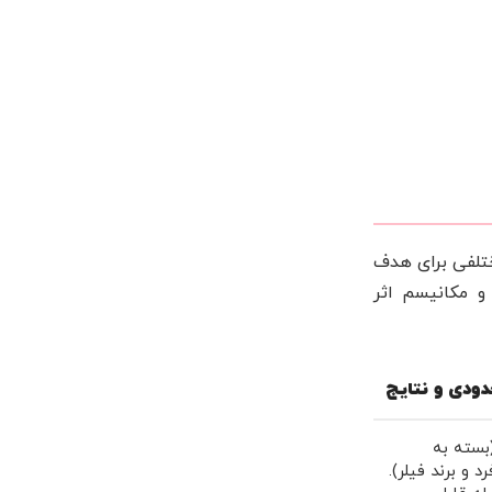
ختلفی برای هدف
و مکانیسم اثر
دودی و نتایج
ماه (بسته به
د و برند فیلر).