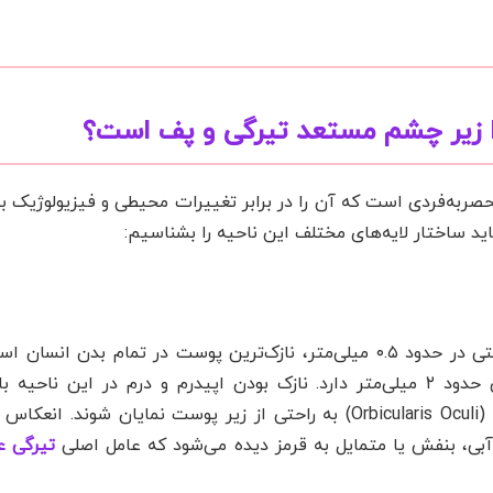
چرا زیر چشم مستعد تیرگی و پف است؟
حصربه‌فردی است که آن را در برابر تغییرات محیطی و فیزیولوژیک ب
اید ساختار لایه‌های مختلف این ناحیه را بشناسیم:
پوست پلک پایین و ناحیه زیر چشم با ضخامتی در حدود ۰.۵ میلی‌متر، نازک‌ترین پوست در تمام
است که پوست سایر نواحی صورت ضخامتی حدود ۲ میلی‌متر دارد. نازک بودن اپیدرم و درم در ا
شبکه‌های عروقی زیرین و عضله حلقوی چشم (Orbicularis Oculi) به راحتی از زیر پوست نمایان 
آبی، بنفش یا متمایل به قرمز دیده می‌شود که عامل اصلی