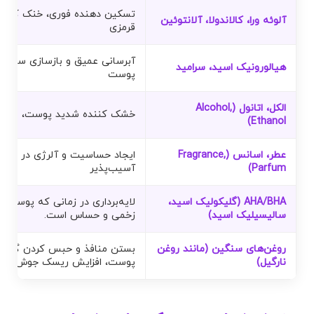
تسکین دهنده فوری، خنک کنند
آلوئه ورا، کالاندولا، آلانتوئین
قرمزی
آبرسانی عمیق و بازسازی سد دف
هیالورونیک اسید، سرامید
پوست
الکل، اتانول (Alcohol,
خشک کننده شدید پوست، محرک 
Ethanol)
عطر، اسانس (Fragrance,
ایجاد حساسیت و آلرژی در پوس
Parfum)
آسیب‌پذیر
AHA/BHA (گلیکولیک اسید،
لایه‌برداری در زمانی که پوست 
سالیسیلیک اسید)
زخمی و حساس است.
روغن‌های سنگین (مانند روغن
بستن منافذ و حبس کردن گرما 
نارگیل)
پوست، افزایش ریسک جوش