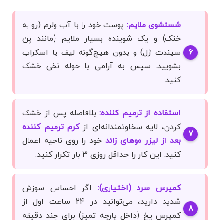
شستشوی ملایم:
پوست خود را با آب ولرم (رو به
خنک) و یک شوینده بسیار ملایم (مانند پن
سیندت ژل) و بدون هیچ‌گونه لیف یا اسکراب
بشویید. سپس به آرامی با حوله نخی خشک
کنید.
استفاده از ترمیم کننده:
بلافاصله پس از خشک
کردن، لایه سخاوتمندانه‌ای از
کرم ترمیم کننده
بعد از لیزر موهای زائد
خود را روی ناحیه اعمال
کنید. این کار را حداقل روزی ۳ بار تکرار کنید.
کمپرس سرد (اختیاری):
اگر احساس سوزش
شدید دارید، می‌توانید در ۲۴ ساعت اول از
کمپرس یخ (داخل پارچه تمیز) برای چند دقیقه