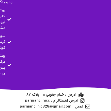
(امبدینگ
بهت
کلی
لیزر
مشه
سور
کرد
گو
بهت
مرکز
پیر
در 
آدرس : خیام جنوبی ۱۱ ، پلاک ۸۷
ادرس اینستاگرام : parnianclinicc
ایمیل : parnianclinic328@gmail.com